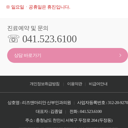
※ 일요일ㆍ공휴일은 휴진입니다.
진료예약 및 문의
☏ 041.523.6100
상담 바로가기
개인정보취급방침
이용약관
비급여안내
|
|
상호명 : 리즈앤마리안 산부인과의원
사업자등록번호 : 312-20-9270
|
대표자 : 김종열
전화 : 041.523.6100
|
주소 : 충청남도 천안시 서북구 두정로 204 (두정동)